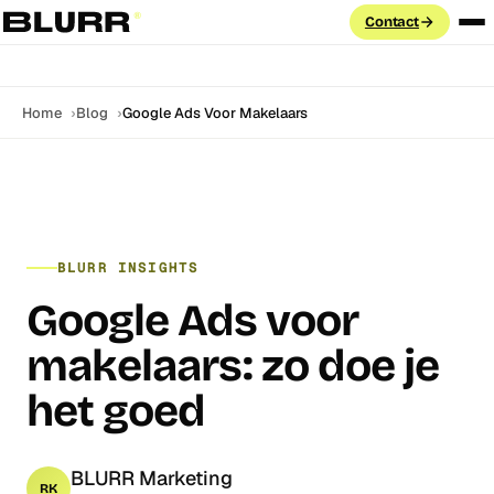
Contact
Diensten
Home
Blog
Google Ads Voor Makelaars
PAID ADVERTISING
Cases
Google Ads
Search · PMax · Shopping · Demand Gen
Aanpak
Meta Ads
BLURR INSIGHTS
Facebook & Instagram · Advantage+ · CAPI
Blog
Google Ads voor
LinkedIn Ads
ABM · Lead Gen Forms · B2B targeting
makelaars: zo doe je
Labs
GROEI & DATA
het goed
FAQ
Marketing Automation
Klaviyo · HubSpot · e-mail flows
BLURR Marketing
SEO
RK