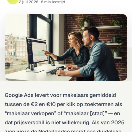
2 juli 2026
· 6 min leestijd
Technisch · on-page · autoriteit
Rapportage & Tracking
GA4 · server-side · live dashboards
Google Ads levert voor makelaars gemiddeld
tussen de €2 en €10 per klik op zoektermen als
“makelaar verkopen” of “makelaar [stad]” — en
dat prijsverschil is niet willekeurig. Als van 2025
zien we in de Nederlandse markt een duidelijke