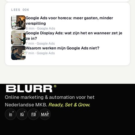
LEES OOK
Google Ads voor horeca: meer gasten, minder
verspilling
6 min · Google Ads
Google Display Ads: wat zijn het en wanneer zet je
ze in?
7 min · Google Ads
Waarom werken mijn Google Ads niet?
7 min · Google Ads
Online marketing & automation voor het
Nederlandse MKB.
Ready, Set & Grow.
↗
↗
↗
↗
in
IG
FB
MAP