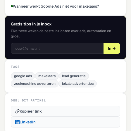
Wanneer werkt Google Ads níét voor makelaars?
Gratis tips in je inbox
Elke twee weken de beste inzichten over ads, automation en
groei.
In →
TAGS
google ads
makelaars
lead generatie
zoekmachine adverteren
lokale advertenties
DEEL DIT ARTIKEL
Kopieer link
LinkedIn