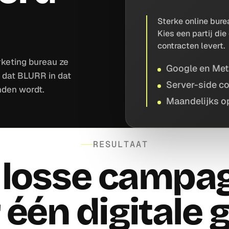
Sterke online bur
Kies een partij di
contracten levert.
keting bureau ze
Google en Met
 dat BLURR in dat
Server-side co
nden wordt.
Maandelijks o
RESULTAAT
 losse campa
 één digitale g