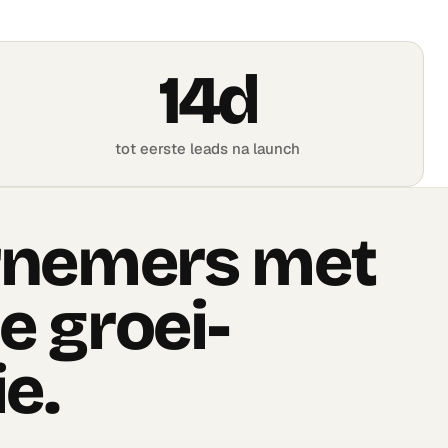
14d
tot eerste leads na launch
nemers met
le groei-
e.