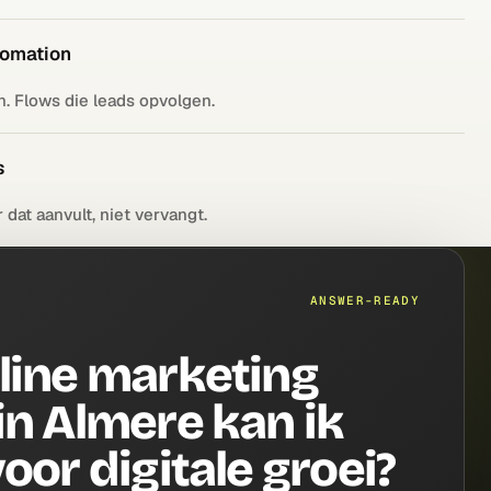
tomation
. Flows die leads opvolgen.
s
dat aanvult, niet vervangt.
ANSWER-READY
line marketing
in Almere kan ik
oor digitale groei?