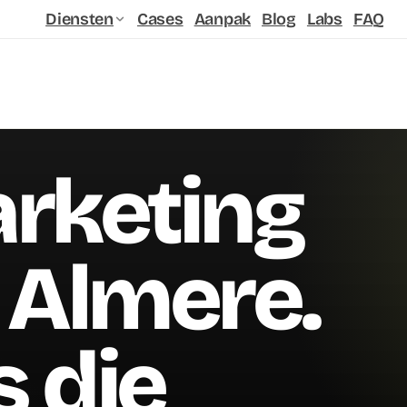
Diensten
Cases
Aanpak
Blog
Labs
FAQ
arketing
 Almere.
s die