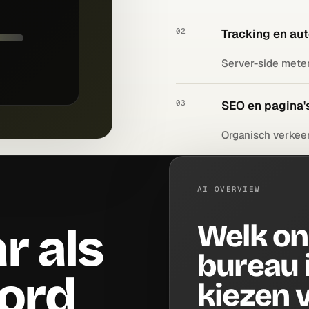
02
Tracking en au
Server-side meten
03
SEO en pagina'
Organisch verkeer 
AI OVERVIEW
Welk on
r als
bureau 
oord
kiezen v