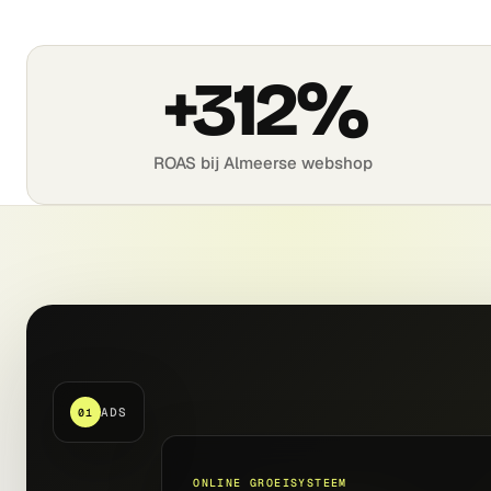
+312%
ROAS bij Almeerse webshop
ADS
01
ONLINE GROEISYSTEEM