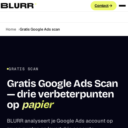
Home
Gratis Google Ads Scan
Contact
Diensten
Home
Gratis Google Ads scan
PAID ADVERTISING
Cases
Google Ads
Search · PMax · Shopping · Demand Gen
Aanpak
Meta Ads
GRATIS SCAN
Facebook & Instagram · Advantage+ · CAPI
Blog
Gratis Google Ads Scan
LinkedIn Ads
ABM · Lead Gen Forms · B2B targeting
— drie verbeterpunten
Labs
GROEI & DATA
op
papier
FAQ
Marketing Automation
Klaviyo · HubSpot · e-mail flows
BLURR analyseert je Google Ads account op
SEO