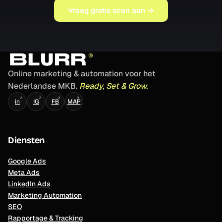
Vraag gratis scan aan →
Online marketing & automation voor het
Nederlandse MKB.
Ready, Set & Grow.
↗
↗
↗
↗
in
IG
FB
MAP
Diensten
Google Ads
Meta Ads
LinkedIn Ads
Marketing Automation
SEO
Rapportage & Tracking