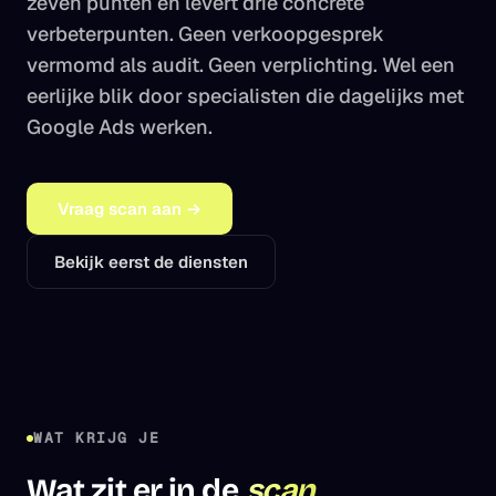
zeven punten en levert drie concrete
Technisch · on-page · autoriteit
verbeterpunten. Geen verkoopgesprek
Rapportage & Tracking
vermomd als audit. Geen verplichting. Wel een
GA4 · server-side · live dashboards
eerlijke blik door specialisten die dagelijks met
Google Ads werken.
Design & Branding
Logo · huisstijl · ad-creatives
Vraag scan aan →
Bekijk eerst de diensten
WAT KRIJG JE
Wat zit er in de
scan