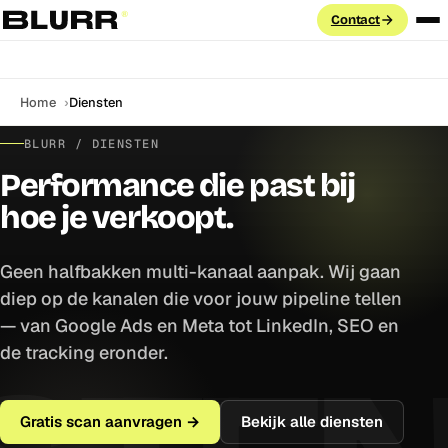
Contact
Diensten
Home
Diensten
PAID ADVERTISING
BLURR / DIENSTEN
Cases
Performance die past bij
Google Ads
Search · PMax · Shopping · Demand Gen
hoe je verkoopt.
Aanpak
Meta Ads
Facebook & Instagram · Advantage+ · CAPI
Blog
Geen halfbakken multi-kanaal aanpak. Wij gaan
LinkedIn Ads
diep op de kanalen die voor jouw pipeline tellen
ABM · Lead Gen Forms · B2B targeting
Labs
— van Google Ads en Meta tot LinkedIn, SEO en
GROEI & DATA
de tracking eronder.
FAQ
Marketing Automation
Klaviyo · HubSpot · e-mail flows
Gratis scan aanvragen →
Bekijk alle diensten
SEO