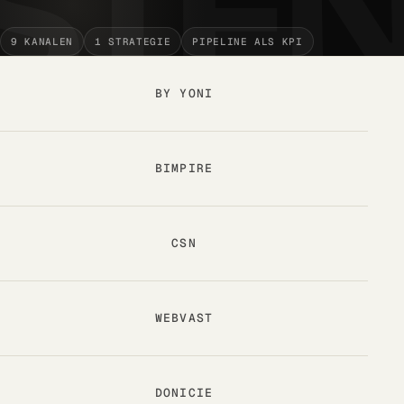
Technisch · on-page · autoriteit
9 KANALEN
1 STRATEGIE
PIPELINE ALS KPI
Rapportage & Tracking
GA4 · server-side · live dashboards
BY YONI
Design & Branding
Logo · huisstijl · ad-creatives
BIMPIRE
CSN
WEBVAST
DONICIE