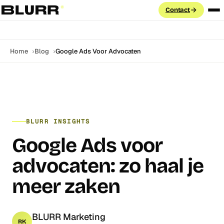
Contact
Diensten
Home
Blog
Google Ads Voor Advocaten
PAID ADVERTISING
Cases
Google Ads
Search · PMax · Shopping · Demand Gen
Aanpak
Meta Ads
BLURR INSIGHTS
Facebook & Instagram · Advantage+ · CAPI
Blog
Google Ads voor
LinkedIn Ads
ABM · Lead Gen Forms · B2B targeting
advocaten: zo haal je
Labs
GROEI & DATA
meer zaken
FAQ
Marketing Automation
Klaviyo · HubSpot · e-mail flows
BLURR Marketing
SEO
RK