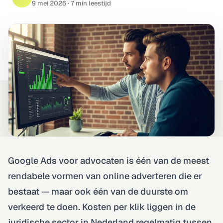
9 mei 2026
· 7 min leestijd
Technisch · on-page · autoriteit
Rapportage & Tracking
GA4 · server-side · live dashboards
Design & Branding
Logo · huisstijl · ad-creatives
Google Ads voor advocaten is één van de meest
rendabele vormen van online adverteren die er
bestaat — maar ook één van de duurste om
verkeerd te doen. Kosten per klik liggen in de
juridische sector in Nederland regelmatig tussen