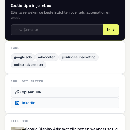
Gratis tips in je inbox
Elke twee weken de beste inzichten over ads, automation en
groei.
In →
TAGS
google ads
advocaten
juridische marketing
online adverteren
DEEL DIT ARTIKEL
Kopieer link
LinkedIn
LEES OOK
Google Display Ads: wat zijn het en wanneer zet je