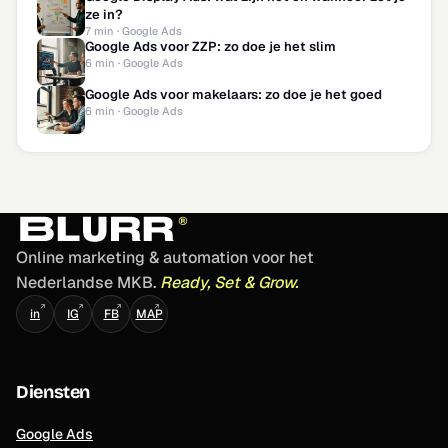
ze in?
7 min · Google Ads
Google Ads voor ZZP: zo doe je het slim
6 min · Google Ads
Google Ads voor makelaars: zo doe je het goed
6 min · Google Ads
Online marketing & automation voor het
Nederlandse MKB.
Ready, Set & Grow.
↗
↗
↗
↗
in
IG
FB
MAP
Diensten
Google Ads