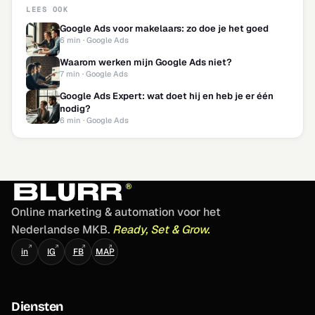
LEES OOK
Google Ads voor makelaars: zo doe je het goed
6 min · Google Ads
Waarom werken mijn Google Ads niet?
7 min · Google Ads
Google Ads Expert: wat doet hij en heb je er één
nodig?
6 min · Google Ads
Online marketing & automation voor het
Nederlandse MKB.
Ready, Set & Grow.
↗
↗
↗
↗
in
IG
FB
MAP
Diensten