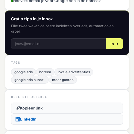
Hoeveel betaal je voor Google Ads in de horeca?
Gratis tips in je inbox
Elke twee weken de beste inzichten over ads, automation en
groei.
In →
TAGS
google ads
horeca
lokale advertenties
google ads bureau
meer gasten
DEEL DIT ARTIKEL
Kopieer link
LinkedIn