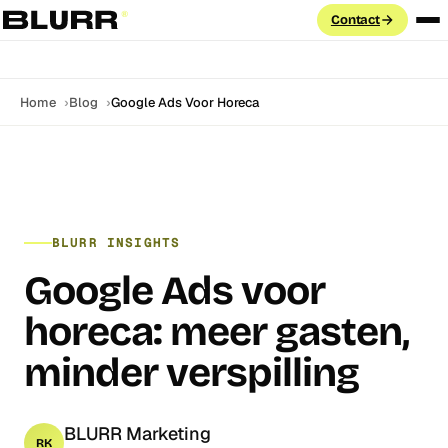
Contact
Diensten
Home
Blog
Google Ads Voor Horeca
PAID ADVERTISING
Cases
Google Ads
Search · PMax · Shopping · Demand Gen
Aanpak
Meta Ads
BLURR INSIGHTS
Facebook & Instagram · Advantage+ · CAPI
Blog
Google Ads voor
LinkedIn Ads
ABM · Lead Gen Forms · B2B targeting
horeca: meer gasten,
Labs
GROEI & DATA
minder verspilling
FAQ
Marketing Automation
Klaviyo · HubSpot · e-mail flows
BLURR Marketing
SEO
RK