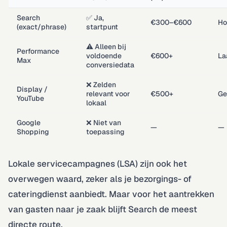
Search
✅ Ja,
€300–€600
Ho
(exact/phrase)
startpunt
⚠️ Alleen bij
Performance
voldoende
€600+
La
Max
conversiedata
❌ Zelden
Display /
relevant voor
€500+
Ge
YouTube
lokaal
Google
❌ Niet van
—
—
Shopping
toepassing
Lokale servicecampagnes (LSA) zijn ook het
overwegen waard, zeker als je bezorgings- of
cateringdienst aanbiedt. Maar voor het aantrekken
van gasten naar je zaak blijft Search de meest
directe route.