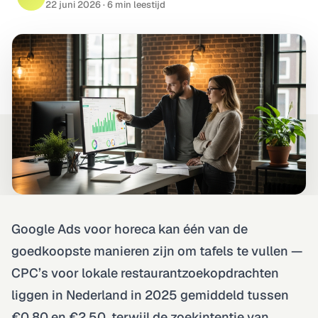
22 juni 2026
· 6 min leestijd
Technisch · on-page · autoriteit
Rapportage & Tracking
GA4 · server-side · live dashboards
Design & Branding
Logo · huisstijl · ad-creatives
Google Ads voor horeca kan één van de
goedkoopste manieren zijn om tafels te vullen —
CPC’s voor lokale restaurantzoekopdrachten
liggen in Nederland in 2025 gemiddeld tussen
€0,80 en €2,50, terwijl de zoekintentie van