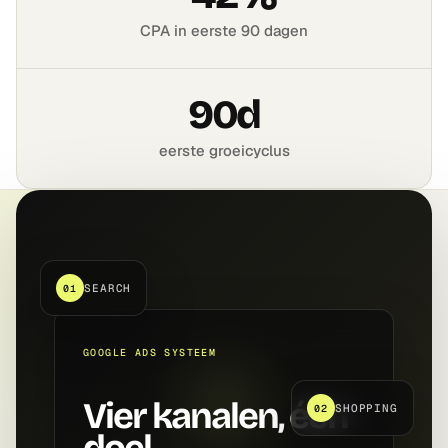
CPA in eerste 90 dagen
90d
eerste groeicyclus
SEARCH
01
GOOGLE ADS SYSTEEM
Vier kanalen, één
SHOPPING
02