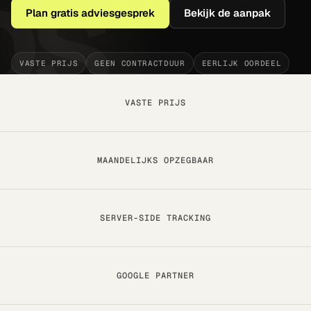
Technisch · on-page · autoriteit
Plan gratis adviesgesprek
Bekijk de aanpak
Rapportage & Tracking
GA4 · server-side · live dashboards
VASTE PRIJS
GEEN CONTRACTDUUR
EERLIJK OORDEEL
Design & Branding
Logo · huisstijl · ad-creatives
VASTE PRIJS
MAANDELIJKS OPZEGBAAR
SERVER-SIDE TRACKING
GOOGLE PARTNER