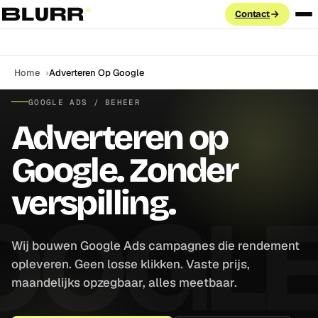
Contact
Diensten
Home
Adverteren Op Google
PAID ADVERTISING
GOOGLE ADS / BEHEER
Cases
Adverteren op
Google Ads
Search · PMax · Shopping · Demand Gen
Aanpak
Google. Zonder
Meta Ads
Facebook & Instagram · Advantage+ · CAPI
verspilling.
Blog
LinkedIn Ads
ABM · Lead Gen Forms · B2B targeting
Labs
Wij bouwen Google Ads campagnes die rendement
GROEI & DATA
opleveren. Geen losse klikken. Vaste prijs,
FAQ
Marketing Automation
maandelijks opzegbaar, alles meetbaar.
Klaviyo · HubSpot · e-mail flows
SEO