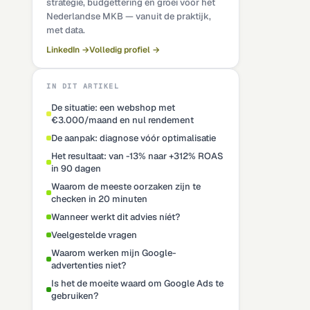
strategie, budgettering en groei voor het
Nederlandse MKB — vanuit de praktijk,
met data.
LinkedIn →
Volledig profiel →
IN DIT ARTIKEL
De situatie: een webshop met
€3.000/maand en nul rendement
De aanpak: diagnose vóór optimalisatie
Het resultaat: van -13% naar +312% ROAS
in 90 dagen
Waarom de meeste oorzaken zijn te
checken in 20 minuten
Wanneer werkt dit advies níét?
Veelgestelde vragen
Waarom werken mijn Google-
advertenties niet?
Is het de moeite waard om Google Ads te
gebruiken?