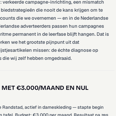
en: verkeerde campagne-inrichting, een mismatch
 biedstrategieën die nooit de kans krijgen om te
j accounts die we overnemen — en in de Nederlandse
Nederlandse adverteerders passen hun campagnes
itme permanent in de leerfase blijft hangen. Dat is
erken we het grootste pijnpunt uit dat
ijstjesartikelen missen: de échte diagnose op
die wij zelf hebben omgedraaid.
P MET €3.000/MAAND EN NUL
 Randstad, actief in dameskleding — stapte begin
 tafel. Budget: €3.000 per maand. Resultaat na zes