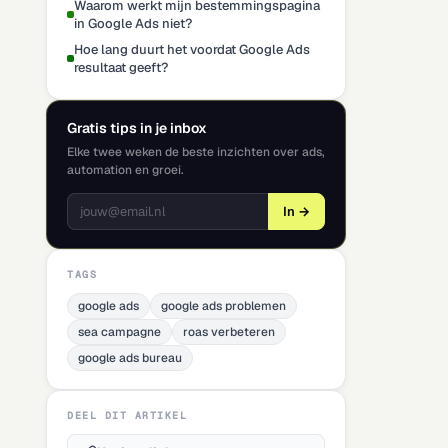
Waarom werkt mijn bestemmingspagina
in Google Ads niet?
Hoe lang duurt het voordat Google Ads
resultaat geeft?
Gratis tips in je inbox
Elke twee weken de beste inzichten over ads,
automation en groei.
In →
TAGS
google ads
google ads problemen
sea campagne
roas verbeteren
google ads bureau
DEEL DIT ARTIKEL