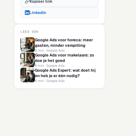
Kopieer link
LinkedIn
LEES OOK
Google Ads voor horeca: meer
gasten, minder verspilling
6 min · Google Ads
Google Ads voor makelaars: zo
doe je het goed
6 min · Google Ads
Google Ads Expert: wat doet hij
en heb je er één nodig?
6 min · Google Ads