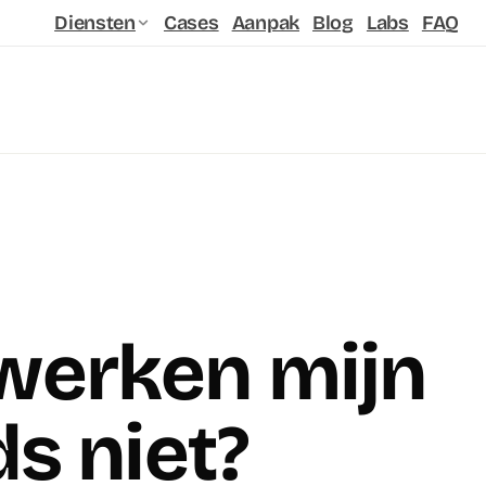
Diensten
Cases
Aanpak
Blog
Labs
FAQ
erken mijn
s niet?