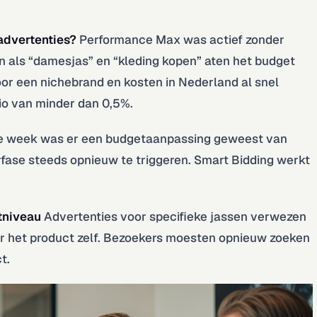
advertenties?
Performance Max was actief zonder
n als “damesjas” en “kleding kopen” aten het budget
oor een nichebrand en kosten in Nederland al snel
io van minder dan 0,5%.
e week was er een budgetaanpassing geweest van
fase steeds opnieuw te triggeren. Smart Bidding werkt
tniveau
Advertenties voor specifieke jassen verwezen
ar het product zelf. Bezoekers moesten opnieuw zoeken
t.