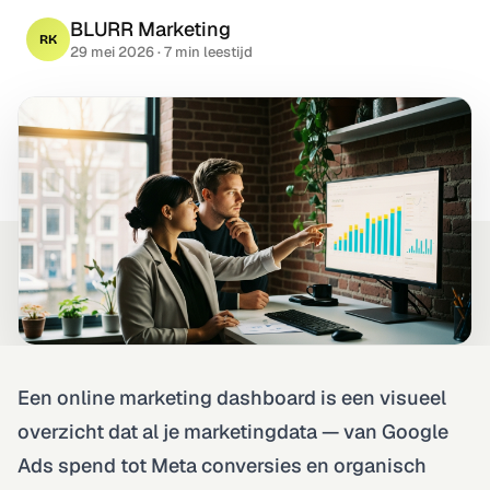
Technisch · on-page · autoriteit
BLURR Marketing
RK
29 mei 2026
· 7 min leestijd
Rapportage & Tracking
GA4 · server-side · live dashboards
Design & Branding
Logo · huisstijl · ad-creatives
Een online marketing dashboard is een visueel
overzicht dat al je marketingdata — van Google
Ads spend tot Meta conversies en organisch