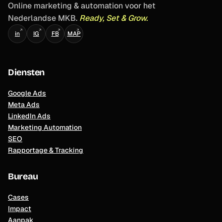
Online marketing & automation voor het
Nederlandse MKB.
Ready, Set & Grow.
↗
↗
↗
↗
in
IG
FB
MAP
Diensten
Google Ads
Meta Ads
LinkedIn Ads
Marketing Automation
SEO
Rapportage & Tracking
Bureau
Cases
Impact
Aanpak