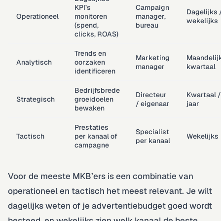
KPI’s
Campaign
Dagelijks 
Operationeel
monitoren
manager,
wekelijks
(spend,
bureau
clicks, ROAS)
Trends en
Marketing
Maandelijk
Analytisch
oorzaken
manager
kwartaal
identificeren
Bedrijfsbrede
Directeur
Kwartaal /
Strategisch
groeidoelen
/ eigenaar
jaar
bewaken
Prestaties
Specialist
Tactisch
per kanaal of
Wekelijks
per kanaal
campagne
Voor de meeste MKB’ers is een combinatie van
operationeel en tactisch het meest relevant. Je wilt
dagelijks weten of je advertentiebudget goed wordt
besteed, en wekelijks zien welk kanaal de beste