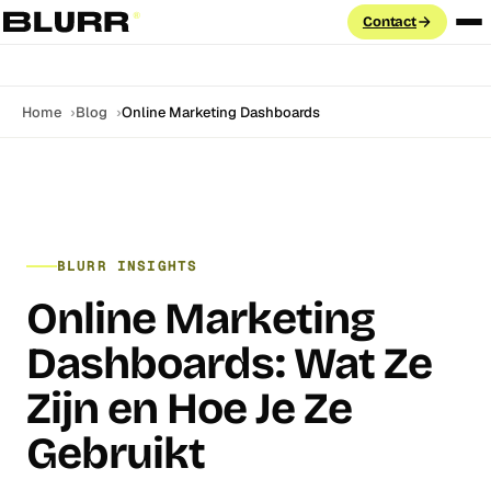
Contact
Diensten
Home
Blog
Online Marketing Dashboards
PAID ADVERTISING
Cases
Google Ads
Search · PMax · Shopping · Demand Gen
Aanpak
Meta Ads
BLURR INSIGHTS
Facebook & Instagram · Advantage+ · CAPI
Blog
Online Marketing
LinkedIn Ads
ABM · Lead Gen Forms · B2B targeting
Dashboards: Wat Ze
Labs
GROEI & DATA
Zijn en Hoe Je Ze
FAQ
Marketing Automation
Gebruikt
Klaviyo · HubSpot · e-mail flows
SEO