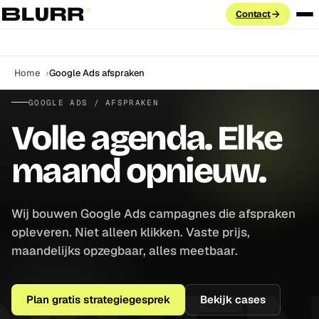
Contact
Diensten
Home
Google Ads afspraken
PAID ADVERTISING
GOOGLE ADS / AFSPRAKEN
Cases
Volle agenda. Elke
Google Ads
Search · PMax · Shopping · Demand Gen
Aanpak
maand opnieuw.
Meta Ads
Facebook & Instagram · Advantage+ · CAPI
Blog
LinkedIn Ads
Wij bouwen Google Ads campagnes die afspraken
ABM · Lead Gen Forms · B2B targeting
Labs
opleveren. Niet alleen klikken. Vaste prijs,
GROEI & DATA
maandelijks opzegbaar, alles meetbaar.
FAQ
Marketing Automation
Klaviyo · HubSpot · e-mail flows
Plan gratis strategiegesprek
Bekijk cases
SEO