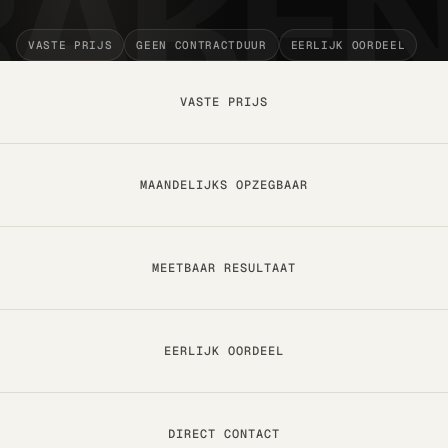
Technisch · on-page · autoriteit
VASTE PRIJS
GEEN CONTRACTDUUR
EERLIJK OORDEEL
Rapportage & Tracking
GA4 · server-side · live dashboards
VASTE PRIJS
Design & Branding
Logo · huisstijl · ad-creatives
MAANDELIJKS OPZEGBAAR
MEETBAAR RESULTAAT
EERLIJK OORDEEL
DIRECT CONTACT