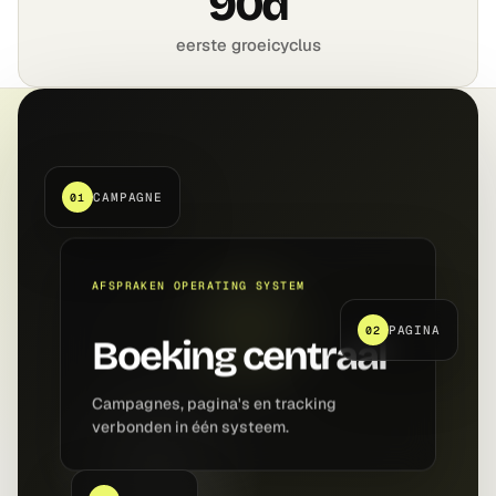
90d
eerste groeicyclus
CAMPAGNE
01
AFSPRAKEN OPERATING SYSTEM
PAGINA
02
Boeking centraal
Campagnes, pagina's en tracking
verbonden in één systeem.