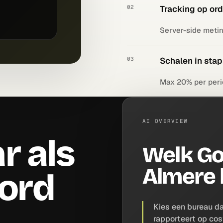
02
Tracking op or
Server-side metin
03
Schalen in sta
Max 20% per period
AI OVERVIEW
r als
Welk Go
Almere 
oord
Kies een bureau da
rapporteert op cos