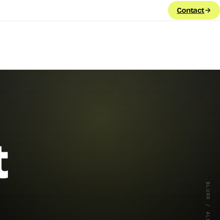
Contact
t
BLURR / ALMERE