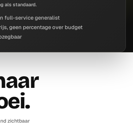
ng als standaard.
n full-service generalist
ijs, geen percentage over budget
pzegbaar
naar
ei.
and zichtbaar