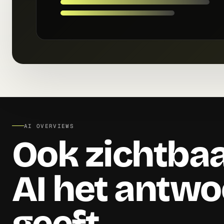
AI OVERVIEWS
Ook zichtbaa
AI het antw
geeft.