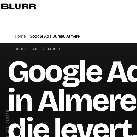
Home
Google Ads Bureau Almere
GOOGLE ADS / ALMERE
Google A
in Almere.
GOOGLE ADS ALMERE
die levert