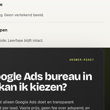
de
g. Geen vertekend beeld.
ppen
e. Leerfase blijft intact.
ANSWER-READY
ogle Ads bureau in
kan ik kiezen?
t alleen Google Ads doet en transparant
t per lead. Vaste prijs, geen fee over adspend, en