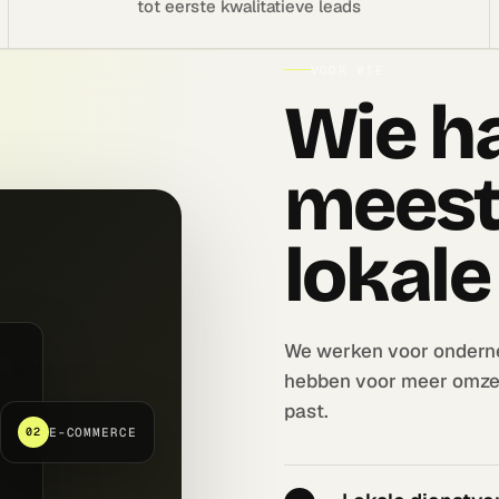
tot eerste kwalitatieve leads
VOOR WIE
Wie ha
meest
lokale
We werken voor onderne
hebben voor meer omzet.
past.
E-COMMERCE
02