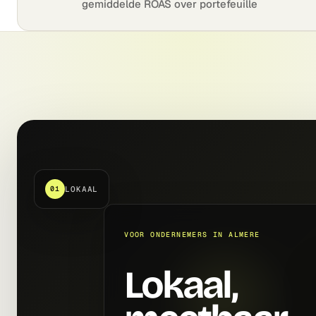
gemiddelde ROAS over portefeuille
LOKAAL
01
VOOR ONDERNEMERS IN ALMERE
Lokaal,