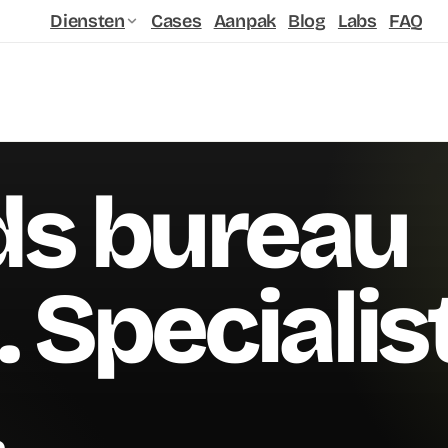
Diensten
Cases
Aanpak
Blog
Labs
FAQ
ds bureau
 Specialis
.