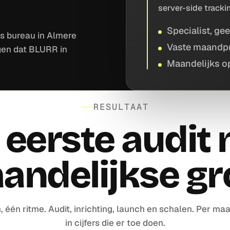
server-side tracki
Specialist, gee
s bureau in Almere
Vaste maandpr
gen dat BLURR in
Maandelijks o
RESULTAAT
 eerste audit 
andelijkse gro
, één ritme. Audit, inrichting, launch en schalen. Per ma
in cijfers die er toe doen.