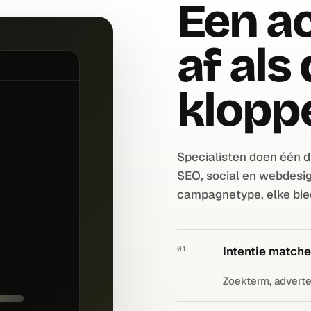
Een ac
af als 
klopp
Specialisten doen één di
SEO, social en webdesig
campagnetype, elke bieds
01
Intentie match
Zoekterm, adverte